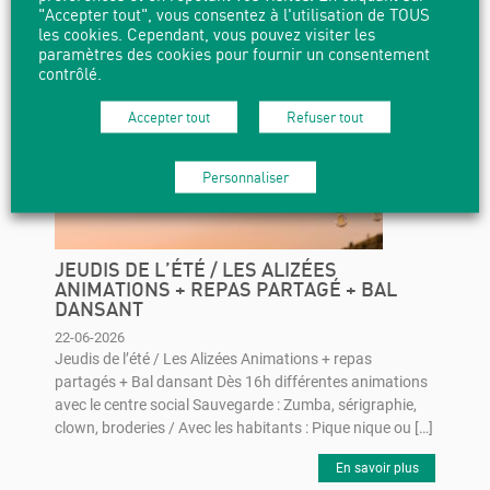
"Accepter tout", vous consentez à l'utilisation de TOUS
les cookies. Cependant, vous pouvez visiter les
paramètres des cookies pour fournir un consentement
contrôlé.
Accepter tout
Refuser tout
Personnaliser
JEUDIS DE L’ÉTÉ / LES ALIZÉES
ANIMATIONS + REPAS PARTAGÉ + BAL
DANSANT
22-06-2026
Jeudis de l’été / Les Alizées Animations + repas
partagés + Bal dansant Dès 16h différentes animations
avec le centre social Sauvegarde : Zumba, sérigraphie,
clown, broderies / Avec les habitants : Pique nique ou […]
En savoir plus