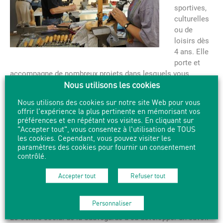
sportives,
culturelles
ou de
loisirs dès
4 ans. Elle
porte et
accompagne de nombreux projets dans lesquels vous
Nous utilisons les cookies
pouvez vous investir (l’école du spectateur, le Festival D’art
et D’air etc.), et participe activement à la vie du quartier.
Nous utilisons des cookies sur notre site Web pour vous
Ouverte aux habitants d’ici et d’ailleurs, la MJC Duchère est
offrir l'expérience la plus pertinente en mémorisant vos
avant tout un lieu de partage.
préférences et en répétant vos visites. En cliquant sur
237 rue des Erables –
"Accepter tout", vous consentez à l'utilisation de TOUS
les cookies. Cependant, vous pouvez visiter les
paramètres des cookies pour fournir un consentement
Site de la MJC
contrôlé.
Facebook de la MJC
Accepter tout
Refuser tout
Centre social de la Sauvegarde
Personnaliser
Le Centre social de la Sauvegarde a su développer un savoir-