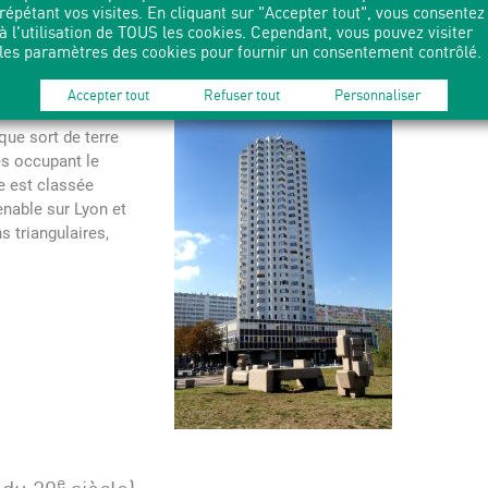
répétant vos visites. En cliquant sur "Accepter tout", vous consentez
à l'utilisation de TOUS les cookies. Cependant, vous pouvez visiter
les paramètres des cookies pour fournir un consentement contrôlé.
e
ne du 20
siècle)
Accepter tout
Refuser tout
Personnaliser
que sort de terre
és occupant le
e est classée
nable sur Lyon et
s triangulaires,
e