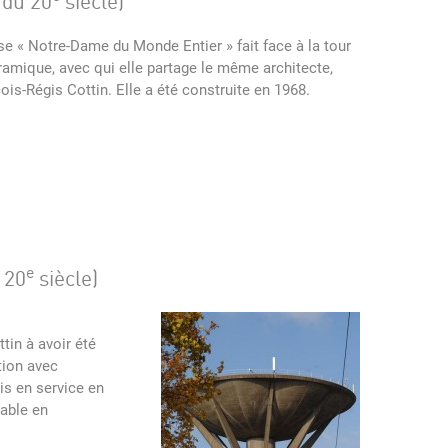
 du 20
siècle)
ise « Notre-Da
me du Monde Entier » fait face à la tour
amique, avec qui elle partage le même architecte,
ois-Régis Cottin. Elle a été construite en 1968.
e
 20
siècle)
tin à avoir été
tion avec
is en service en
table en