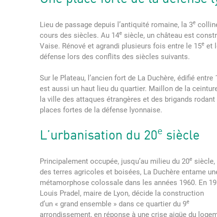
e
Lieu de passage depuis l’antiquité romaine, la 3
collin
e
cours des siècles. Au 14
siècle, un château est constr
e
Vaise. Rénové et agrandi plusieurs fois entre le 15
et 
défense lors des conflits des siècles suivants.
Sur le Plateau, l’ancien fort de La Duchère, édifié entre
est aussi un haut lieu du quartier. Maillon de la ceintu
la ville des attaques étrangères et des brigands rodant
places fortes de la défense lyonnaise.
e
L’urbanisation du 20
siècle
e
Principalement occupée, jusqu’au milieu du 20
siècle,
des terres agricoles et boisées, La Duchère entame un
métamorphose colossale dans les années 1960. En 19
Louis Pradel, maire de Lyon, décide la construction
e
d’un « grand ensemble » dans ce quartier du 9
arrondissement, en réponse à une crise aigüe du loge