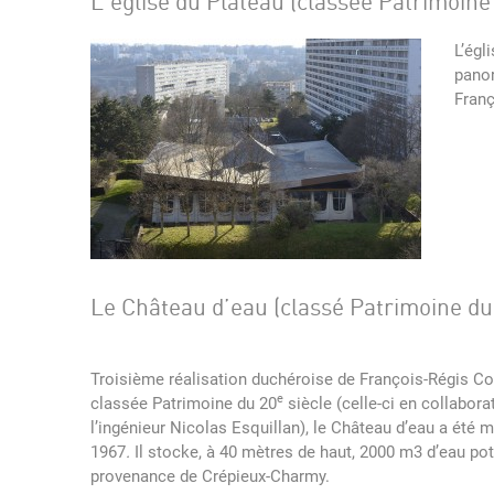
L’église du Plateau (classée Patrimoine
L’égl
panor
Franç
Le Château d’eau (classé Patrimoine du
Troisième réalisation duchéroise de François-Régis Cot
e
classée Patrimoine du 20
siècle (celle-ci en collabora
l’ingénieur Nicolas Esquillan), le Château d’eau a été m
1967
.
Il stocke, à 40 mètres de haut, 2000 m3 d’eau po
provenance de Crépieux-Charmy.