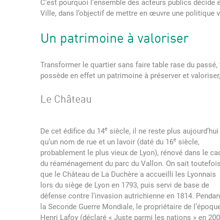
C’est pourquoi l’ensemble des acteurs publics décide e
Ville, dans l’objectif de mettre en œuvre une politique v
Un patrimoine à valoriser
Transformer le quartier sans faire table rase du passé, 
possède en effet un patrimoine à préserver et valoriser,
Le Château
e
De cet édifice du 14
siècle, il ne reste plus aujourd’hui
e
qu’un nom de rue et un lavoir (daté du 16
siècle,
probablement le plus vieux de Lyon), rénové dans le ca
du réaménagement du parc du Vallon. On sait toutefoi
que le Château de La Duchère a accueilli les Lyonnais
lors du siège de Lyon en 1793, puis servi de base de
défense contre l’invasion autrichienne en 1814. Pendan
la Seconde Guerre Mondiale, le propriétaire de l’époque
Henri Lafoy (déclaré « Juste parmi les nations » en 200