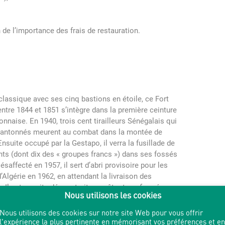
 de l’importance des frais de restauration.
classiq
ue avec ses cinq bastions en étoile, ce Fort
entre 1844 et 1851 s’intègre dans la première ceinture
lyonnaise. En 1940, trois cent tirailleurs Sénégalais qui
 cantonnés meurent au combat dans la montée de
nsuite occupé par la Gestapo, il verra la fusillade de
nts (dont dix des « groupes francs ») dans ses fossés
ésaffecté en 1957, il sert d’abri provisoire pour les
d’Algérie en 1962, en attendant la livraison des
 Il est ensuite déconstruit pour être transformé en
Nous utilisons les cookies
if – mais des morceaux des bastions qui habillaient
Nous utilisons des cookies sur notre site Web pour vous offrir
l'expérience la plus pertinente en mémorisant vos préférences et en