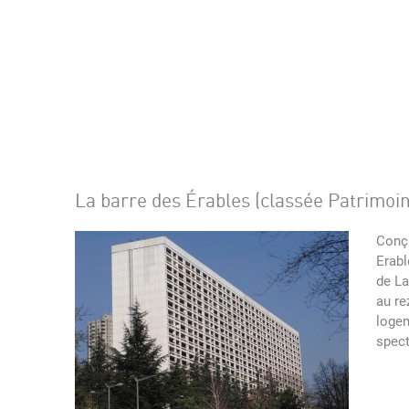
La barre des Érables (classée Patrimoi
Conç
Erabl
de La
au re
logem
spect