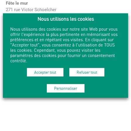
Fête le mur
271 rue Victor Schoelcher
06 81 87 45 22
Nous utilisons les cookies
https://fetelemur.com/implantation/lyon-la-duchere/
Nous utilisons des cookies sur notre site Web pour vous
offrir l'expérience la plus pertinente en mémorisant vos
Lyon La Duchère (club de football)
préférences et en répétant vos visites. En cliquant sur
264 Avenue Sakharov
"Accepter tout", vous consentez à l'utilisation de TOUS
09 78 31 02 01
les cookies. Cependant, vous pouvez visiter les
https://www.lyonladuchere.fr/
paramètres des cookies pour fournir un consentement
contrôlé.
Maison de l’enfance de la Duchère
Accepter tout
Refuser tout
105 Avenue Jean Fournier
04 78 35 36 55
https://www.lyon.fr/lieu/maisons-de-lenfance/maison-de-
Personnaliser
lenfance-duchere