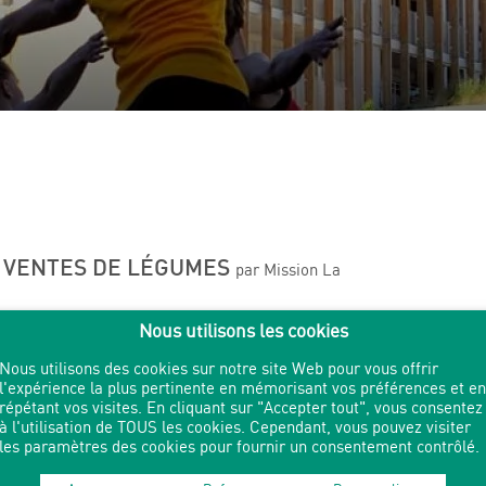
 VENTES DE LÉGUMES
par Mission La
Lyon 9
Nous utilisons les cookies
Nous utilisons des cookies sur notre site Web pour vous offrir
Des news de l’école ETRE – arcencielfrance ! Le marché
l'expérience la plus pertinente en mémorisant vos préférences et en
du jardin Arcenciel de la Sauvegarde est maintenu cet été
répétant vos visites. En cliquant sur "Accepter tout", vous consentez
! Nous vendrons nos légumes bios et locaux en juillet à la
à l'utilisation de TOUS les cookies. Cependant, vous pouvez visiter
Halle agriculturelle le : Mardi 7 juillet à partir de 18h,
les paramètres des cookies pour fournir un consentement contrôlé.
pendant l’événement festif de la Nuit de l’été (+ d’infos ici)