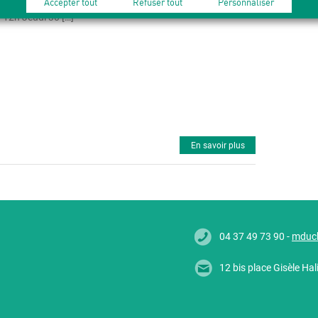
Accepter tout
Refuser tout
Personnaliser
Jeudi 16 juillet de 10h30 à 12h Jeudi 23 juillet de 10h30 à
12h Jeudi 30 […]
En savoir plus
04 37 49 73 90 -
mduc
12 bis place Gisèle H