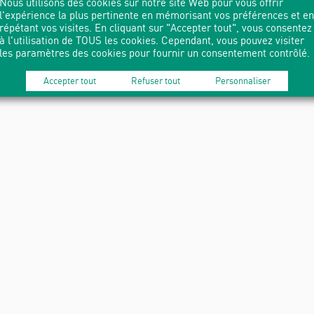
Nous utilisons des cookies sur notre site Web pour vous offrir
l'expérience la plus pertinente en mémorisant vos préférences et en
répétant vos visites. En cliquant sur "Accepter tout", vous consentez
à l'utilisation de TOUS les cookies. Cependant, vous pouvez visiter
les paramètres des cookies pour fournir un consentement contrôlé.
Accepter tout
Refuser tout
Personnaliser