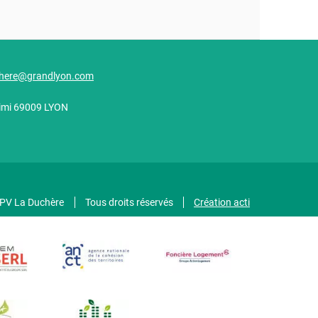
here@grandlyon.com
alimi 69009 LYON
GPV La Duchère
Tous droits réservés
Création acti