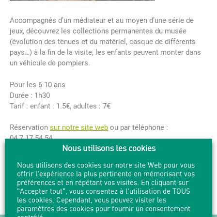
Accompagnés d’un médiateur et au moyen d’une série de
jeux, découvrez les collections permanentes du musée
(évolution des tenues et du matériel, casque de différents
pays…) à la fin de la visite, les enfants peuvent monter dans
un véhicule de pompiers.
Pour les 6-10 ans
Durée : 1h30
Tarif : enfant : 1.5€, adultes : 7€
Réservation
sur notre site web
ou par téléphone :
04.7.17.54.54
Nous utilisons les cookies
Nous utilisons des cookies sur notre site Web pour vous
offrir l'expérience la plus pertinente en mémorisant vos
PARTAGER
IMPRIMER
préférences et en répétant vos visites. En cliquant sur
"Accepter tout", vous consentez à l'utilisation de TOUS
les cookies. Cependant, vous pouvez visiter les
paramètres des cookies pour fournir un consentement