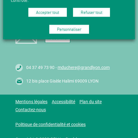
contrôlé.
NEWSLETTER
Accepter tout
Refuser tout
Suivez l'actualité en vous abonnant
à nos Newsletters.
Personnaliser
M'abonner
04 37 49 73 90 -
mduchere@grandlyon.com
12 bis place Gisèle Halimi 69009 LYON
Mentions légales
Accessibilité
Plan du site
Contactez-nous
Politique de confidentialité et cookies