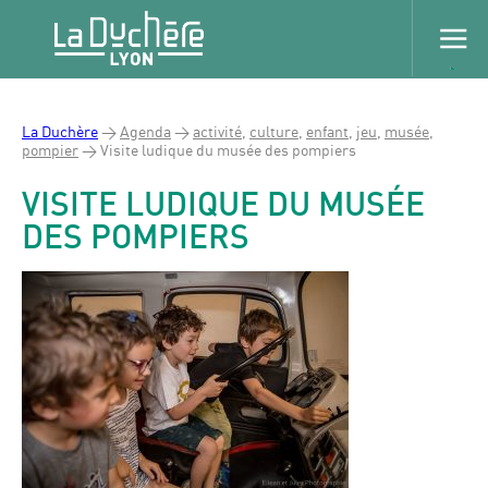
La Duchère
>
Agenda
>
activité
,
culture
,
enfant
,
jeu
,
musée
,
pompier
>
Visite ludique du musée des pompiers
VISITE LUDIQUE DU MUSÉE
DES POMPIERS