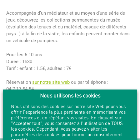
Accompagnés d’un médiateur et au moyen d’une série de
jeux, découvrez les collections permanentes du musée
(évolution des tenues et du matériel, casque de différents
pays…) à la fin de la visite, les enfants peuvent monter dans
un véhicule de pompiers.
Pour les 6-10 ans
Durée : 1h30
Tarif : enfant : 1.5€, adultes : 7€
Réservation
sur notre site web
ou par téléphone :
04.7.17.54.54
Nous utilisons les cookies
Nous utilisons des cookies sur notre site Web pour vous
offrir l'expérience la plus pertinente en mémorisant vos
PARTAGER
IMPRIMER
préférences et en répétant vos visites. En cliquant sur
"Accepter tout", vous consentez à l'utilisation de TOUS
les cookies. Cependant, vous pouvez visiter les
paramètres des cookies pour fournir un consentement