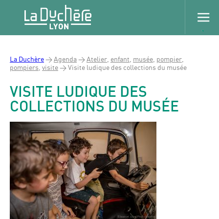
La Duchère
>
Agenda
>
Atelier
,
enfant
,
musée
,
pompier
,
pompiers
,
visite
>
Visite ludique des collections du musée
VISITE LUDIQUE DES
COLLECTIONS DU MUSÉE