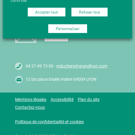
contrôlé.
NEWSLETTER
Accepter tout
Refuser tout
Suivez l'actualité en vous abonnant
à nos Newsletters.
Personnaliser
M'abonner
04 37 49 73 90 -
mduchere@grandlyon.com
12 bis place Gisèle Halimi 69009 LYON
Mentions légales
Accessibilité
Plan du site
Contactez-nous
Politique de confidentialité et cookies