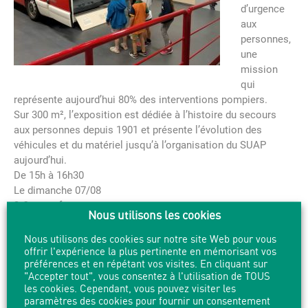
d’urgence
aux
personnes,
une
mission
qui
représente aujourd’hui 80% des interventions pompiers.
Sur 300 m², l’exposition est dédiée à l’histoire du secours
aux personnes depuis 1901 et présente l’évolution des
véhicules et du matériel jusqu’à l’organisation du SUAP
aujourd’hui.
De 15h à 16h30
Le dimanche 07/08
3 € par enfant
Nous utilisons les cookies
Nous utilisons des cookies sur notre site Web pour vous
offrir l'expérience la plus pertinente en mémorisant vos
préférences et en répétant vos visites. En cliquant sur
PARTAGER
IMPRIMER
"Accepter tout", vous consentez à l'utilisation de TOUS
les cookies. Cependant, vous pouvez visiter les
paramètres des cookies pour fournir un consentement