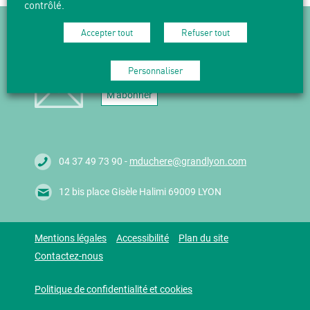
contrôlé.
NEWSLETTER
Accepter tout
Refuser tout
Suivez l'actualité en vous abonnant
à nos Newsletters.
Personnaliser
M'abonner
04 37 49 73 90 -
mduchere@grandlyon.com
12 bis place Gisèle Halimi 69009 LYON
Mentions légales
Accessibilité
Plan du site
Contactez-nous
Politique de confidentialité et cookies