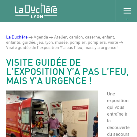
La Duchère
>
Agenda
>
Atelier
,
camion
,
caserne
,
enfant
,
enfants
,
guidée
,
jeu
,
lyon
,
musée
,
pompier
,
pompiers
,
visite
>
Visite guidée de l’exposition Y’a pas l’feu, mais y’a urgence !
VISITE GUIDÉE DE
L’EXPOSITION Y’A PAS L’FEU,
MAIS Y’A URGENCE !
Une
exposition
qui vous
entraîne à
la
découverte
du secours