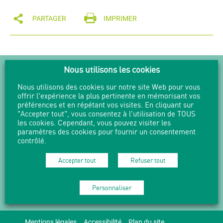
PARTAGER
IMPRIMER
NEWSLETTER
Nous utilisons les cookies
Nous utilisons des cookies sur notre site Web pour vous
Suivez l'actualité en vous abonnant
offrir l'expérience la plus pertinente en mémorisant vos
à nos Newsletters.
préférences et en répétant vos visites. En cliquant sur
"Accepter tout", vous consentez à l'utilisation de TOUS
M'abonner
les cookies. Cependant, vous pouvez visiter les
paramètres des cookies pour fournir un consentement
contrôlé.
Accepter tout
Refuser tout
04 37 49 73 90 -
mduchere@grandlyon.com
Personnaliser
12 bis place Gisèle Halimi 69009 LYON
Mentions légales
Accessibilité
Plan du site