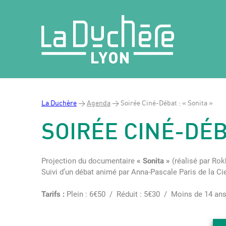
La Duchère
>
Agenda
>
Soirée Ciné-Débat : « Sonita »
SOIRÉE CINÉ-DÉB
Projection du documentaire
« Sonita »
(réalisé par Ro
Suivi d’un débat animé par Anna-Pascale Paris de la Cie
Tarifs :
Plein : 6€50 / Réduit : 5€30 / Moins de 14 ans