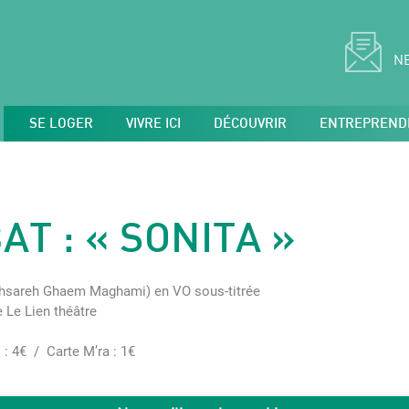
N
SE LOGER
VIVRE ICI
DÉCOUVRIR
ENTREPREND
AT : « SONITA »
khsareh Ghaem Maghami) en VO sous-titrée
 Le Lien théâtre
 : 4€ / Carte M’ra : 1€