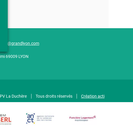
here@grandlyon.com
alimi 69009 LYON
GPV La Duchère
Tous droits réservés
Création acti