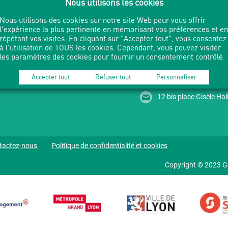
Nous utilisons les cookies
Nous utilisons des cookies sur notre site Web pour vous offrir
l'expérience la plus pertinente en mémorisant vos préférences et en
répétant vos visites. En cliquant sur "Accepter tout", vous consentez
à l'utilisation de TOUS les cookies. Cependant, vous pouvez visiter
les paramètres des cookies pour fournir un consentement contrôlé.
04 37 49 73 90 -
mduc
Accepter tout
Refuser tout
Personnaliser
12 bis place Gisèle H
tactez-nous
Politique de confidentialité et cookies
Copyright © 2023 