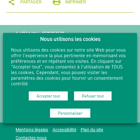
PARTAGER
IMPRIMER
NEWSLETTER
Nous utilisons les cookies
Suivez l'actualité en vous abonnant
Nous utilisons des cookies sur notre site Web pour vous
à nos Newsletters.
offrir l'expérience la plus pertinente en mémorisant vos
préférences et en répétant vos visites. En cliquant sur
M'abonner
"Accepter tout", vous consentez à l'utilisation de TOUS
les cookies. Cependant, vous pouvez visiter les
paramètres des cookies pour fournir un consentement
contrôlé.
04 37 49 73 90 -
mduchere@grandlyon.com
Accepter tout
Refuser tout
12 bis place Gisèle Halimi 69009 LYON
Personnaliser
Mentions légales
Accessibilité
Plan du site
Contactez-nous