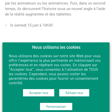
par les animateurs ou les animatrices. Puis, dans un second
temps, ils découvrent l’histoire sous un nouvel angle à l’aide
de la réalité augmentée et des tablettes.
le samedi 15 juin à 10h30
Nous utilisons les cookies
Les p’tits bouquinent numérique
Nous utilisons des cookies sur notre site Web pour vous
offrir l'expérience la plus pertinente en mémorisant vos
préférences et en répétant vos visites. En cliquant sur
Pour les enfants de
3 à 5 ans, sur inscription
.
Attention les
"Accepter tout", vous consentez à l'utilisation de TOUS
enfants doivent être accompagnés d’un adulte ou d’une
les cookies. Cependant, vous pouvez visiter les
paramètres des cookies pour fournir un consentement
personne plus grande
.
contrôlé.
Un moment pour rêver, jouer, s’émerveiller à travers des
Accepter tout
Refuser tout
histoires et des applications ludiques sur tablettes tactiles…
Prêts pour l’aventure ?
Personnaliser