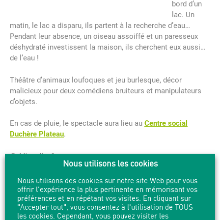
bord d’un
lac. Un
matin, le lac a disparu, ils partent à la recherche d’eau…
Pendant leur absence, un oiseau assoiffé et un paresseux
déshydraté investissent la maison, ils cherchent eux aussi…
de l’eau !
Théâtre d’animaux loufoques et jeu burlesque, décor
malicieux pour deux comédiens bruiteurs et manipulateurs
d’objets.
En cas de pluie, le spectacle aura lieu au
Centre social
Duchère Plateau
.
Public : dès 3 ans
Nous utilisons les cookies
Durée : Sessions de 45 min
Nous utilisons des cookies sur notre site Web pour vous
offrir l'expérience la plus pertinente en mémorisant vos
préférences et en répétant vos visites. En cliquant sur
"Accepter tout", vous consentez à l'utilisation de TOUS
PARTAGER
IMPRIMER
les cookies. Cependant, vous pouvez visiter les