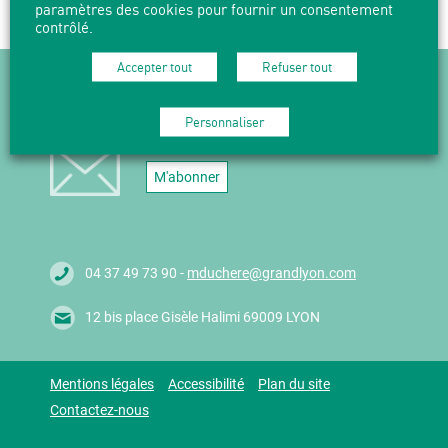
paramètres des cookies pour fournir un consentement
contrôlé.
Accepter tout
Refuser tout
NEWSLETTER
Personnaliser
Suivez l'actualité en vous abonnant
à nos Newsletters.
M'abonner
04 37 49 73 90 -
mduchere@grandlyon.com
12 bis place Gisèle Halimi 69009 LYON
Mentions légales
Accessibilité
Plan du site
Contactez-nous