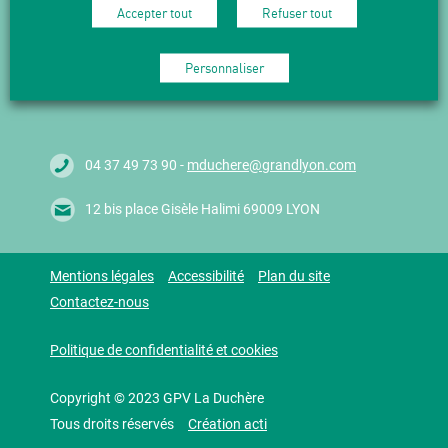
Accepter tout
Refuser tout
Suivez l'actualité en vous abonnant
à nos Newsletters.
Personnaliser
M'abonner
04 37 49 73 90 -
mduchere@grandlyon.com
12 bis place Gisèle Halimi 69009 LYON
Mentions légales
Accessibilité
Plan du site
Contactez-nous
Politique de confidentialité et cookies
Copyright © 2023 GPV La Duchère
Tous droits réservés
Création acti