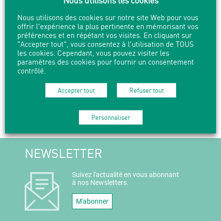
Venez nous soutenir, discuter, partager un moment.
Nous utilisons des cookies sur notre site Web pour vous
offrir l'expérience la plus pertinente en mémorisant vos
préférences et en répétant vos visites. En cliquant sur
L’accès est libre, et ouvert à tout le monde.
"Accepter tout", vous consentez à l'utilisation de TOUS
les cookies. Cependant, vous pouvez visiter les
paramètres des cookies pour fournir un consentement
contrôlé.
Accepter tout
Refuser tout
PARTAGER
IMPRIMER
Personnaliser
NEWSLETTER
Suivez l'actualité en vous abonnant
à nos Newsletters.
M'abonner