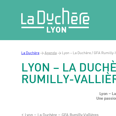
La Duchère
>
Agenda
>
Lyon – La Duchère / GFA Rumilly-V
LYON – LA DUCHÈ
RUMILLY-VALLIÈR
Lyon – L
Une passio
⚡️ Lyon – La Duchère – GFA Rumilly-Vallières