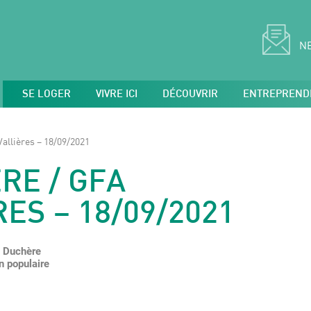
N
SE LOGER
VIVRE ICI
DÉCOUVRIR
ENTREPREND
allières – 18/09/2021
RE / GFA
ES – 18/09/2021
a Duchère
n populaire