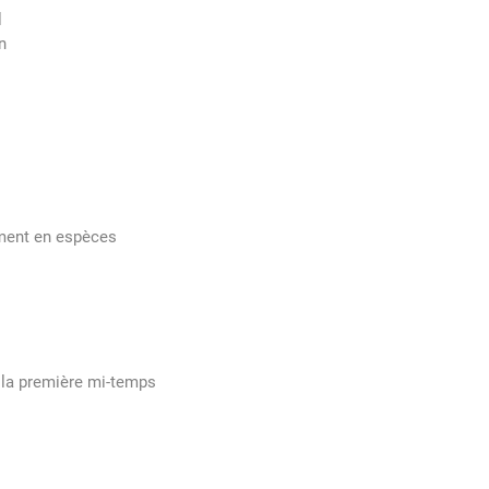
l
n
ement en espèces
de la première mi-temps