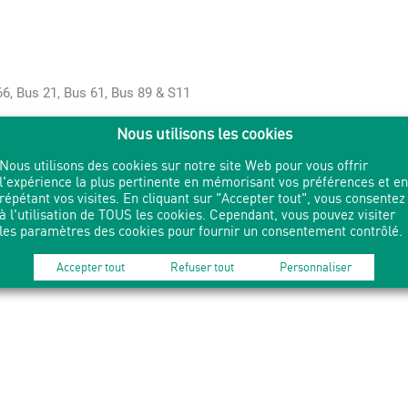
6, Bus 21, Bus 61, Bus 89 & S11
Nous utilisons les cookies
Nous utilisons des cookies sur notre site Web pour vous offrir
l'expérience la plus pertinente en mémorisant vos préférences et en
répétant vos visites. En cliquant sur "Accepter tout", vous consentez
à l'utilisation de TOUS les cookies. Cependant, vous pouvez visiter
les paramètres des cookies pour fournir un consentement contrôlé.
Accepter tout
Refuser tout
Personnaliser