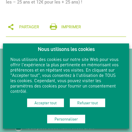
les – 25 ans et 12€ pour les + 25 ans) !
PARTAGER
IMPRIMER
Nous utilisons les cookies
NEWSLETTER
Nous utilisons des cookies sur notre site Web pour vous
offrir l'expérience la plus pertinente en mémorisant vos
préférences et en répétant vos visites. En cliquant sur
Suivez l'actualité en vous abonnant
"Accepter tout", vous consentez à l'utilisation de TOUS
à nos Newsletters.
les cookies. Cependant, vous pouvez visiter les
paramètres des cookies pour fournir un consentement
M'abonner
contrôlé.
Accepter tout
Refuser tout
04 37 49 73 90 -
mduchere@grandlyon.com
Personnaliser
12 bis place Gisèle Halimi 69009 LYON