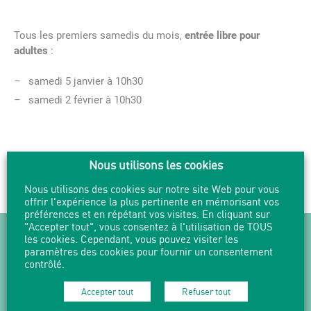
Tous les premiers samedis du mois,
entrée libre pour
adultes
:
samedi 5 janvier à 10h30
samedi 2 février à 10h30
PARTAGER
IMPRIMER
Nous utilisons les cookies
Nous utilisons des cookies sur notre site Web pour vous
offrir l'expérience la plus pertinente en mémorisant vos
préférences et en répétant vos visites. En cliquant sur
"Accepter tout", vous consentez à l'utilisation de TOUS
NEWSLETTER
les cookies. Cependant, vous pouvez visiter les
paramètres des cookies pour fournir un consentement
contrôlé.
Suivez l'actualité en vous abonnant
à nos Newsletters.
Accepter tout
Refuser tout
M'abonner