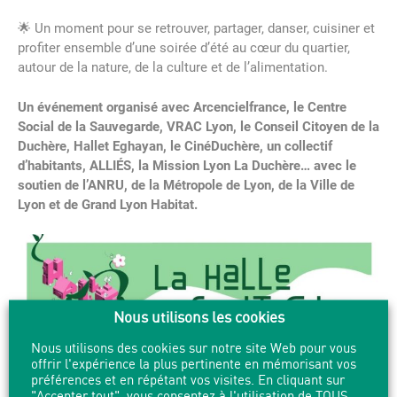
🌟 Un moment pour se retrouver, partager, danser, cuisiner et
profiter ensemble d’une soirée d’été au cœur du quartier,
autour de la nature, de la culture et de l’alimentation.
Un événement organisé avec Arcencielfrance, le Centre
Social de la Sauvegarde, VRAC Lyon, le Conseil Citoyen de la
Duchère, Hallet Eghayan, le CinéDuchère, un collectif
d’habitants, ALLIÉS, la Mission Lyon La Duchère… avec le
soutien de l’ANRU, de la Métropole de Lyon, de la Ville de
Lyon et de Grand Lyon Habitat.
Nous utilisons les cookies
Nous utilisons des cookies sur notre site Web pour vous
offrir l'expérience la plus pertinente en mémorisant vos
préférences et en répétant vos visites. En cliquant sur
"Accepter tout", vous consentez à l'utilisation de TOUS