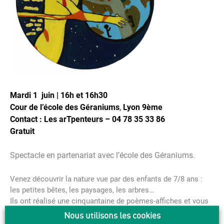
Mardi 1 juin | 16h et 16h30
Cour de l’école des Géraniums
,
Lyon 9ème
Contact : Les arTpenteurs – 04 78 35 33 86
Gratuit
Spectacle en partenariat avec l’école des Géraniums.
Venez découvrir la nature vue par des enfants de 7/8 ans :
les petites bêtes, les paysages, les arbres…
Ils ont réalisé une cinquantaine de poèmes-affiches et vous
invitent au voyage, à la contemplation mais aussi à la
Nous utilisons les cookies
protection de la nature.