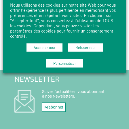
Nous utilisons des cookies sur notre site Web pour vous
offrir l'expérience la plus pertinente en mémorisant vos
Accompagnés d’artistes de la compagnie Les arTpenteurs et
préférences et en répétant vos visites. En cliquant sur
d’enseignantes, les enfants déambulent pour vous faire
"Accepter tout", vous consentez à l'utilisation de TOUS
découvrir leurs poèmes-affiches en musique !
les cookies. Cependant, vous pouvez visiter les
paramètres des cookies pour fournir un consentement
contrôlé.
Accepter tout
Refuser tout
PARTAGER
IMPRIMER
Personnaliser
NEWSLETTER
Suivez l'actualité en vous abonnant
à nos Newsletters.
M'abonner