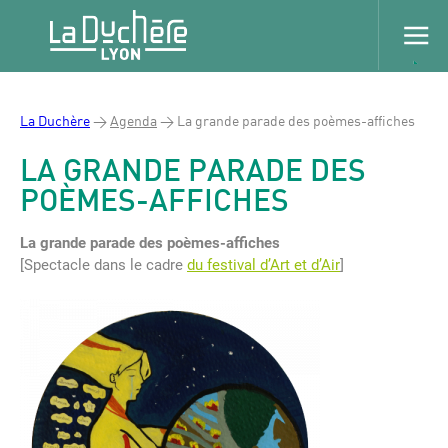
La Duchère
>
Agenda
>
La grande parade des poèmes-affiches
LA GRANDE PARADE DES
POÈMES-AFFICHES
La grande parade des poèmes-affiches
[Spectacle dans le cadre
du festival d’Art et d’Air
]