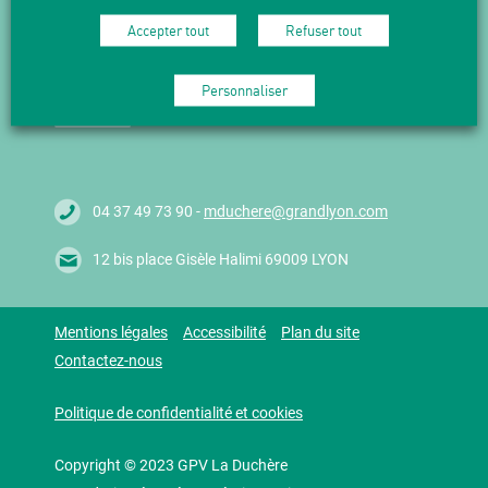
NEWSLETTER
Accepter tout
Refuser tout
Suivez l'actualité en vous abonnant
à nos Newsletters.
Personnaliser
M'abonner
04 37 49 73 90 -
mduchere@grandlyon.com
12 bis place Gisèle Halimi 69009 LYON
Mentions légales
Accessibilité
Plan du site
Contactez-nous
Politique de confidentialité et cookies
Copyright © 2023 GPV La Duchère