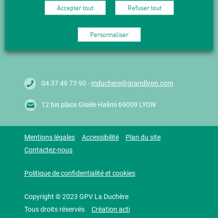
Accepter tout
Refuser tout
Suivez l'actualité en vous abonnant
à nos Newsletters.
Personnaliser
M'abonner
04 37 49 73 90 -
mduchere@grandlyon.com
12 bis place Gisèle Halimi 69009 LYON
Mentions légales
Accessibilité
Plan du site
Contactez-nous
Politique de confidentialité et cookies
Copyright © 2023 GPV La Duchère
Tous droits réservés
Création acti