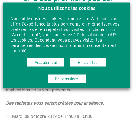
tablette
Nous utilisons les cookies
Nous utilisons des cookies sur notre site Web pour vous
offrir l'expérience la plus pertinente en mémorisant vos
Pour les adultes,
sur inscription
.
préférences et en répétant vos visites. En cliquant sur
"Accepter tout", vous consentez à l'utilisation de TOUS
Venez découvrir les tablettes numériques ! Elles vous
les cookies. Cependant, vous pouvez visiter les
accompagneront dans votre vie quotidienne pour lire vos
paramètres des cookies pour fournir un consentement
mails, surfer sur internet, jouer, lire des livres, regarder la
contrôlé.
télévision, écouter de la musique…
Accepter tout
Refuser tout
Vous découvrirez tout ce qu’il faut savoir pour débuter sur
une tablette : notamment, comment installer des
Personnaliser
applications sur une tablette. Une sélections de ces
applications vous sera présentée.
Des tablettes vous seront prêtées pour la séance.
Mardi 08 octobre 2019 de 14h00 à 16h00