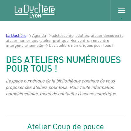
La Duchère
>
Agenda
>
adolescents
,
adultes
,
atelier découverte
,
atelier numérique
,
atelier pratique
,
Rencontre
,
rencontre
intergénérationnelle
>
Des ateliers numériques pour tous !
DES ATELIERS NUMÉRIQUES
POUR TOUS !
L’espace numérique de la bibliothèque continue de vous
proposer des ateliers pour tous. Pour toute information
complémentaire, merci de contacter l’espace numérique.
Atelier Coup de pouce