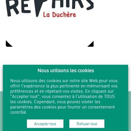
Nous utilisons les cookies
PARTAGER
IMPRIMER
Nous utilisons des cookies sur notre site Web pour vous
offrir l'expérience la plus pertinente en mémorisant vos
préférences et en répétant vos visites. En cliquant sur
"Accepter tout", vous consentez à l'utilisation de TOUS
NEWSLETTER
les cookies. Cependant, vous pouvez visiter les
paramètres des cookies pour fournir un consentement
contrôlé.
Suivez l'actualité en vous abonnant
à nos Newsletters.
Accepter tout
Refuser tout
M'abonner