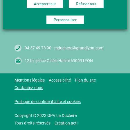
Accepter tout
Refuser tout
Suivez l'actualité en vous abonnant
à nos Newsletters.
Personnaliser
M'abonner
04 37 49 73 90 -
mduchere@grandlyon.com
12 bis place Gisèle Halimi 69009 LYON
Mentions légales
Accessibilité
Plan du site
Contactez-nous
Politique de confidentialité et cookies
Copyright © 2023 GPV La Duchère
Tous droits réservés
Création acti