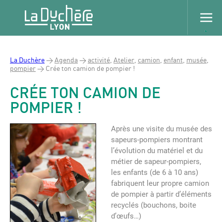
La Duchère
>
Agenda
>
activité
,
Atelier
,
camion
,
enfant
,
musée
,
pompier
>
Crée ton camion de pompier !
CRÉE TON CAMION DE
POMPIER !
Après une visite du musée des
sapeurs-pompiers montrant
l’évolution du matériel et du
métier de sapeur-pompiers,
les enfants (de 6 à 10 ans)
fabriquent leur propre camion
de pompier à partir d’éléments
recyclés (bouchons, boite
d’œufs…)