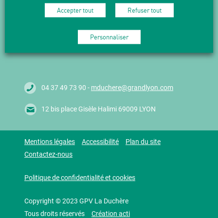
Accepter tout
Refuser tout
Suivez l'actualité en vous abonnant
à nos Newsletters.
Personnaliser
M'abonner
04 37 49 73 90 -
mduchere@grandlyon.com
12 bis place Gisèle Halimi 69009 LYON
Mentions légales
Accessibilité
Plan du site
Contactez-nous
Politique de confidentialité et cookies
Copyright © 2023 GPV La Duchère
Tous droits réservés
Création acti