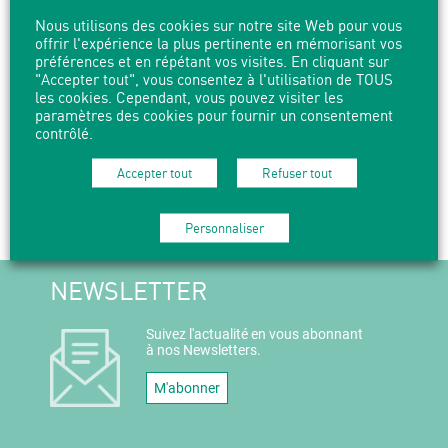
Odile Deray, petite attachée de presse de cinéma, de faire
parler de son film « Red is Dead ». Pourtant un jour, la chance
Nous utilisons des cookies sur notre site Web pour vous
sourit à Odile : un tueur commet des meurtres exactement
offrir l'expérience la plus pertinente en mémorisant vos
de la même manière que dans « Red is Dead » : de vrais
préférences et en répétant vos visites. En cliquant sur
meurtres, comme dans son film, en plein Festival de Cannes
"Accepter tout", vous consentez à l'utilisation de TOUS
! Comme publicité, on ne peut pas rêver mieux…
les cookies. Cependant, vous pouvez visiter les
paramètres des cookies pour fournir un consentement
– Avec Ciné Collection –
contrôlé.
Accepter tout
Refuser tout
PARTAGER
IMPRIMER
Personnaliser
NEWSLETTER
Suivez l'actualité en vous abonnant
à nos Newsletters.
M'abonner