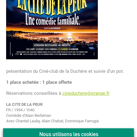
présentation du Ciné-club de la Duchère et suivie d’un pot.
1 place achetée : 1 place offerte
Réservations conseillées à
cineduchere@orange.fr
LA CITE DE LA PEUR
FR / 1994 / 1h40
Comédie d’Alain Berbérian
Avec Chantal Lauby, Alain Chabat, Dominique Farru
gia
De nos jours, à Cannes, pendant le Festival. Pas facile pour
Nous utilisons les cookies