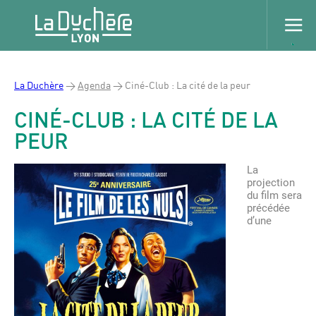
La Duchère
>
Agenda
>
Ciné-Club : La cité de la peur
CINÉ-CLUB : LA CITÉ DE LA
PEUR
La
projection
du film sera
précédée
d’une