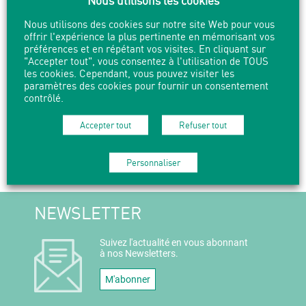
Nous utilisons les cookies
Le froid extrême de
cet hiver 1898 pousse hors-la-loi, bûcherons et paysans
Nous utilisons des cookies sur notre site Web pour vous
offrir l'expérience la plus pertinente en mémorisant vos
affamés à descendre des forêts et à piller les villages. Les
préférences et en répétant vos visites. En cliquant sur
chasseurs de prime abusent de cette situation. Le plus cruel
"Accepter tout", vous consentez à l'utilisation de TOUS
se nomme Tigrero. Mais un homme muet, surnommé
les cookies. Cependant, vous pouvez visiter les
« Silence », s’oppose bientôt à eux…
paramètres des cookies pour fournir un consentement
contrôlé.
Accepter tout
Refuser tout
PARTAGER
IMPRIMER
Personnaliser
NEWSLETTER
Suivez l'actualité en vous abonnant
à nos Newsletters.
M'abonner