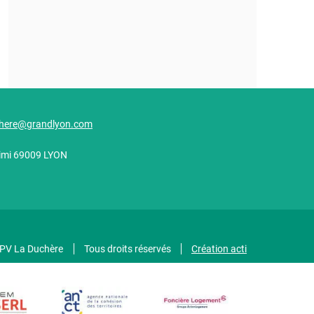
here@grandlyon.com
alimi 69009 LYON
GPV La Duchère
Tous droits réservés
Création acti