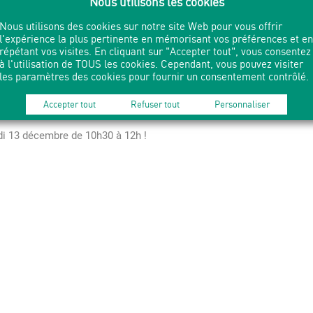
Nous utilisons les cookies
Nous utilisons des cookies sur notre site Web pour vous offrir
l'expérience la plus pertinente en mémorisant vos préférences et en
on bac de philo avec Lilian, notre intervenant. Après
répétant vos visites. En cliquant sur "Accepter tout", vous consentez
à l'utilisation de TOUS les cookies. Cependant, vous pouvez visiter
les paramètres des cookies pour fournir un consentement contrôlé.
tervenant et bien plus… Tout cela dans un cadre
Accepter tout
Refuser tout
Personnaliser
di 13 décembre de 10h30 à 12h !