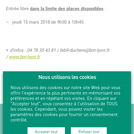
Entrée libre
dans la limite des places disponibles
:
jeudi 15 mars 2018 de 9h30 à 10h45
+
d’infos : 04 78 35 43 81 / bib9-duchere@bm-lyon.fr
/
www.bm-lyon.fr
Nous utilisons les cookies
PARTAGER
IMPRIMER
Nous utilisons des cookies sur notre site Web pour vous
offrir l'expérience la plus pertinente en mémorisant vos
préférences et en répétant vos visites. En cliquant sur
"Accepter tout", vous consentez à l'utilisation de TOUS
les cookies. Cependant, vous pouvez visiter les
NEWSLETTER
paramètres des cookies pour fournir un consentement
contrôlé.
Suivez l'actualité en vous abonnant
à nos Newsletters.
Accepter tout
Refuser tout