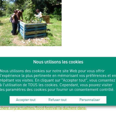
Nous utilisons les cookies
nez découvrir les jardins et composts partagés de La
Nous utilisons des cookies sur notre site Web pour vous offrir
l'expérience la plus pertinente en mémorisant vos préférences et en
répétant vos visites. En cliquant sur "Accepter tout", vous consentez
à l'utilisation de TOUS les cookies. Cependant, vous pouvez visiter
les paramètres des cookies pour fournir un consentement contrôlé.
Accepter tout
Refuser tout
Personnaliser
here.org/actualites/food-festival-la-duchere-dans-