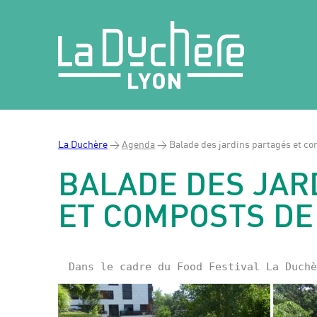
La Duchère
>
Agenda
>
Balade des jardins partagés et c
BALADE DES JAR
ET COMPOSTS DE
Dans le cadre du Food Festival La Duchè