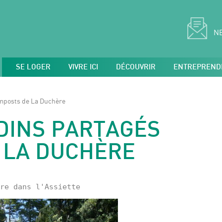
N
SE LOGER
VIVRE ICI
DÉCOUVRIR
ENTREPREND
omposts de La Duchère
DINS PARTAGÉS
 LA DUCHÈRE
re dans l'Assiette