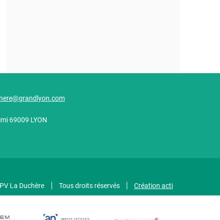
here@grandlyon.com
alimi 69009 LYON
GPV La Duchère
Tous droits réservés
Création acti