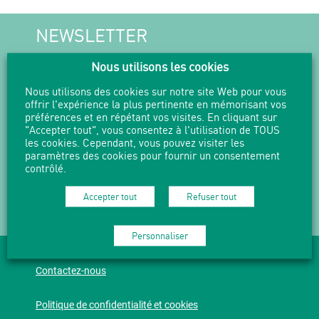
NEWSLETTER
Nous utilisons les cookies
Suivez l'actualité en vous abonnant
à nos Newsletters.
Nous utilisons des cookies sur notre site Web pour vous
offrir l'expérience la plus pertinente en mémorisant vos
M'abonner
préférences et en répétant vos visites. En cliquant sur
"Accepter tout", vous consentez à l'utilisation de TOUS
les cookies. Cependant, vous pouvez visiter les
paramètres des cookies pour fournir un consentement
contrôlé.
04 37 49 73 90 -
mduchere@grandlyon.com
Accepter tout
Refuser tout
12 bis place Gisèle Halimi 69009 LYON
Personnaliser
Mentions légales
Accessibilité
Plan du site
Contactez-nous
Politique de confidentialité et cookies