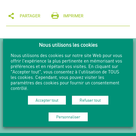
PARTAGER
IMPRIMER
Nous utilisons les cookies
NEWSLETTER
Nous utilisons des cookies sur notre site Web pour vous
offrir l'expérience la plus pertinente en mémorisant vos
Suivez l'actualité en vous abonnant
à nos Newsletters.
préférences et en répétant vos visites. En cliquant sur
"Accepter tout", vous consentez à l'utilisation de TOUS
les cookies. Cependant, vous pouvez visiter les
M'abonner
paramètres des cookies pour fournir un consentement
contrôlé.
Accepter tout
Refuser tout
04 37 49 73 90 -
mduchere@grandlyon.com
Personnaliser
12 bis place Gisèle Halimi 69009 LYON