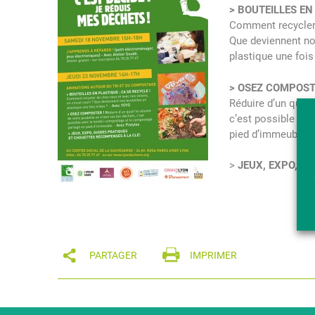
> BOUTEILLES EN
Comment recycler d
Que deviennent no
plastique une foi
> OSEZ COMPOST
Réduire d’un quart
c’est possible av
pied d’immeuble. 
>
JEUX, EXPO, GU
PARTAGER
IMPRIMER