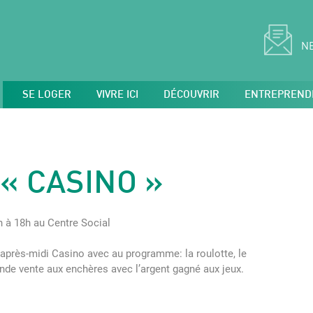
N
SE LOGER
VIVRE ICI
DÉCOUVRIR
ENTREPREND
 « CASINO »
 à 18h au Centre Social
e après-midi Casino avec au programme: la roulotte, le
grande vente aux enchères avec l’argent gagné aux jeux.