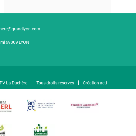
here@grandlyon.com
alimi 69009 LYON
GPV La Duchère
Tous droits réservés
Création acti