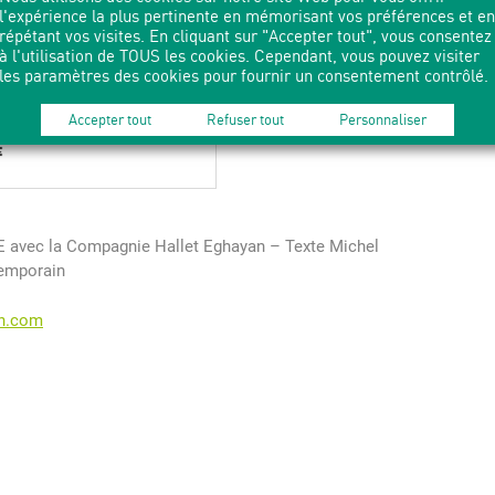
l'expérience la plus pertinente en mémorisant vos préférences et en
répétant vos visites. En cliquant sur "Accepter tout", vous consentez
à l'utilisation de TOUS les cookies. Cependant, vous pouvez visiter
les paramètres des cookies pour fournir un consentement contrôlé.
Accepter tout
Refuser tout
Personnaliser
E avec la Compagnie Hallet Eghayan – Texte Michel
temporain
an.com