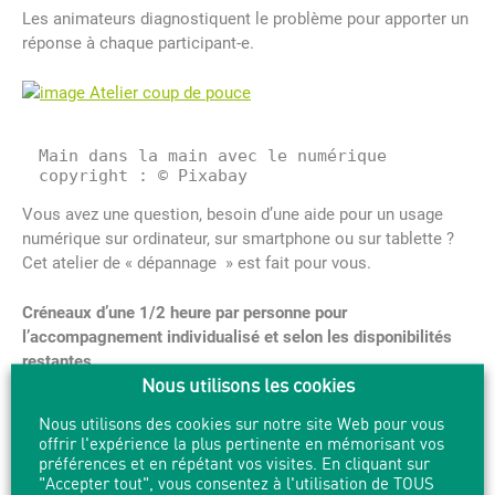
Les animateurs diagnostiquent le problème pour apporter un
réponse à chaque participant-e.
Main dans la main avec le numérique

copyright : © Pixabay
Vous avez une question, besoin d’une aide pour un usage
numérique sur ordinateur, sur smartphone ou sur tablette ?
Cet atelier de « dépannage » est fait pour vous.
Créneaux d’une 1/2 heure par personne pour
l’accompagnement individualisé et selon les disponibilités
restantes
Nous utilisons les cookies
Nous utilisons des cookies sur notre site Web pour vous
offrir l'expérience la plus pertinente en mémorisant vos
préférences et en répétant vos visites. En cliquant sur
"Accepter tout", vous consentez à l'utilisation de TOUS