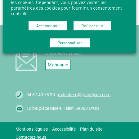
les cookies. Cependant, vous pouvez visiter les
PARTAGER
IMPRIMER
paramètres des cookies pour fournir un consentement
contrôlé.
Accepter tout
Refuser tout
NEWSLETTER
Personnaliser
Suivez l'actualité en vous abonnant
à nos Newsletters.
M'abonner
04 37 49 73 90 -
mduchere@grandlyon.com
12 bis place Gisèle Halimi 69009 LYON
Mentions légales
Accessibilité
Plan du site
Contactez-nous